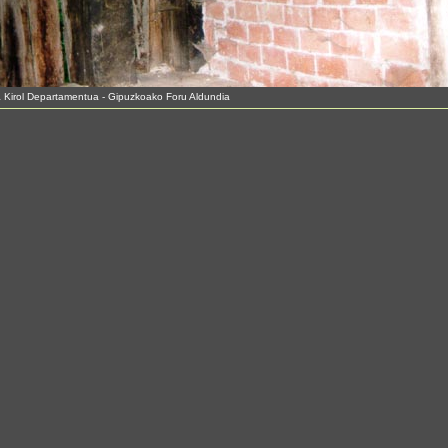
a Kirol Departamentua - Gipuzkoako Foru Aldundia