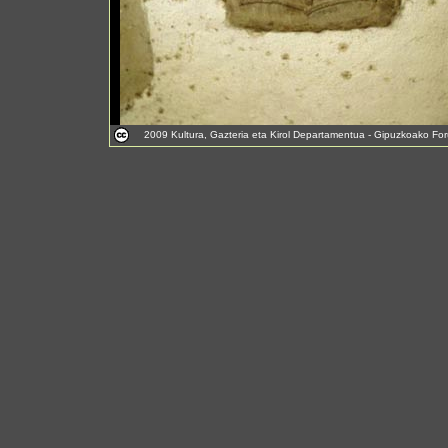
2009 Kultura, Gazteria eta Kirol Departamentua - Gipuzkoako For