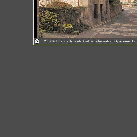
2009 Kultura, Gazteria eta Kirol Departamentua - Gipuzkoako For