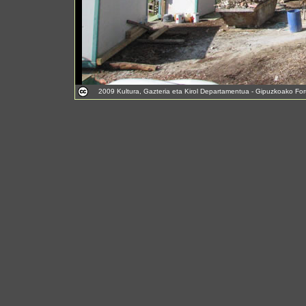
2009 Kultura, Gazteria eta Kirol Departamentua - Gipuzkoako For