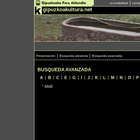
accesibilidad
conta
gipuzkoakultura.net
Presentación
Búsqueda aleatoria
Búsqueda avanzada
BUSQUEDA AVANZADA
A
B
C
E
G
I
J
K
L
M
N
O
P
*
Xierdi