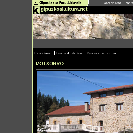
accesibilidad
conta
gipuzkoakultura.net
Presentación
Búsqueda aleatoria
Búsqueda avanzada
MOTXORRO